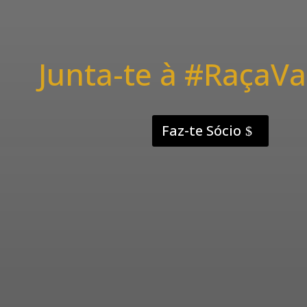
Junta-te à #RaçaVa
Faz-te Sócio