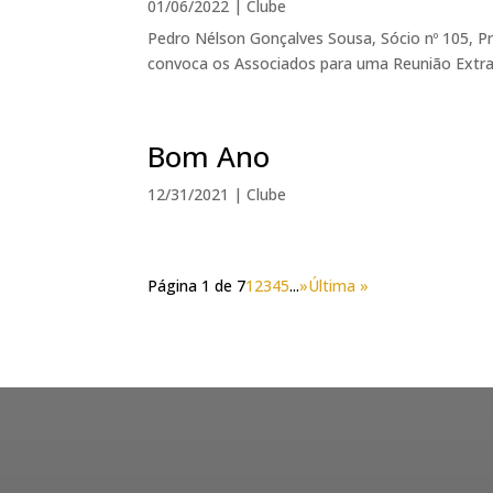
01/06/2022
|
Clube
Pedro Nélson Gonçalves Sousa, Sócio nº 105, Pr
convoca os Associados para uma Reunião Extraord
Bom Ano
12/31/2021
|
Clube
Página 1 de 7
1
2
3
4
5
...
»
Última »