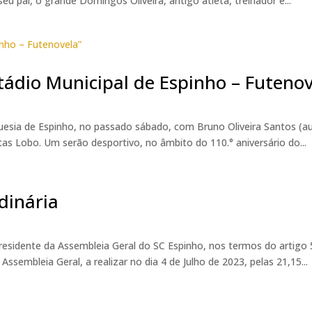
u pai, o grande Domingos Oliveira, antigo atleta, treinador e...
tádio Municipal de Espinho – Futenov
uesia de Espinho, no passado sábado, com Bruno Oliveira Santos (a
tas Lobo. Um serão desportivo, no âmbito do 110.° aniversário do...
dinária
residente da Assembleia Geral do SC Espinho, nos termos do artigo 
sembleia Geral, a realizar no dia 4 de Julho de 2023, pelas 21,15...