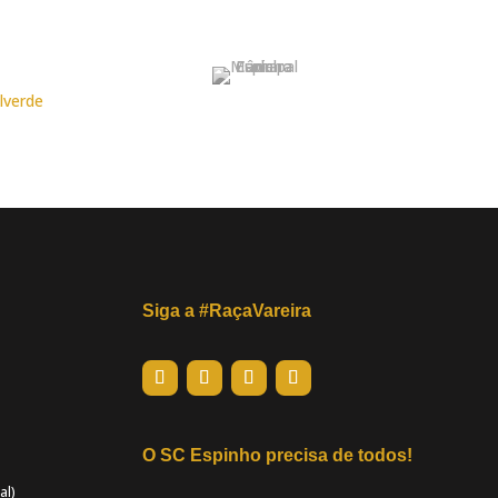
Siga a #RaçaVareira
O SC Espinho precisa de todos!
al)