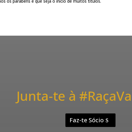
s os parabens e que seja o inicio de muitos titulos.
Junta-te à #RaçaVa
Faz-te Sócio