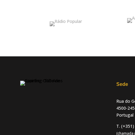
Sede
Rua do Go
4500-245
Portugal
T. (+351)
(chamada p