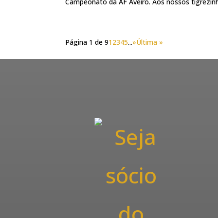
Campeonato da AF Aveiro. Aos nossos tigrezinho
Página 1 de 9
1
2
3
4
5
...
»
Última »