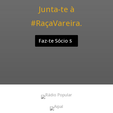
Junta-te à
#RaçaVareira.
Faz-te Sócio