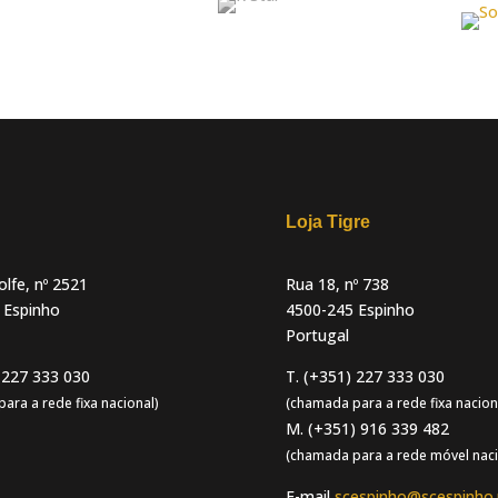
Loja Tigre
lfe, nº 2521
Rua 18, nº 738
 Espinho
4500-245 Espinho
Portugal
 227 333 030
T. (+351) 227 333 030
ara a rede fixa nacional)
(chamada para a rede fixa nacion
M. (+351) 916 339 482
(chamada para a rede móvel naci
E-mail
scespinho@scespinho.