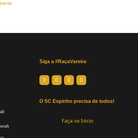
Siga a #RaçaVareira
O SC Espinho precisa de todos!
al)
Faça-se Sócio
onal)
pt